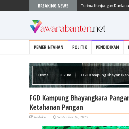
Gubernur Andra Soni Apres
BREAKING NEWS
Terima Kunjungan Danlanal
PEMERINTAHAN
POLITIK
PENDIDIKAN
Home
Hukum
FGD Kampung Bhayangkara
FGD Kampung Bhayangkara Pangan
Ketahanan Pangan
Redaksi
September 10, 2025