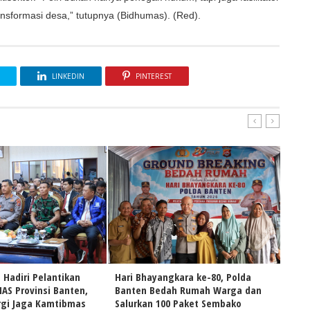
nsformasi desa,” tutupnya (Bidhumas). (Red).
LINKEDIN
PINTEREST
 Hadiri Pelantikan
Hari Bhayangkara ke-80, Polda
Samb
S Provinsi Banten,
Banten Bedah Rumah Warga dan
Pold
rgi Jaga Kamtibmas
Salurkan 100 Paket Sembako
Anak