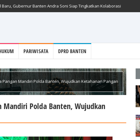
iasi Umat Hindu Jaga Kerukunan untuk Kemajuan Provinsi Banten
 Baru, Gubernur Banten Andra Soni Siap Tingkatkan Kolaborasi
HUKUM
PARIWISATA
DPRD BANTEN
 Pangan Mandiri Polda Banten, Wujudkan Ketahanan Pangan
 Mandiri Polda Banten, Wujudkan