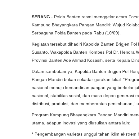
SERANG
- Polda Banten resmi menggelar acara Foc
Kampung Bhayangkara Pangan Mandiri: Wujud Kolabora
Serbaguna Polda Banten pada Rabu (10/09).
Kegiatan tersebut dihadiri Kapolda Banten Brigjen Po
Susanto, Wakapolda Banten Kombes Pol Dr. Hendra W
Provinsi Banten Ade Ahmad Kosasih, serta Kepala Di
Dalam sambutannya, Kapolda Banten Brigjen Pol H
Pangan Mandiri bukan sekadar gerakan lokal. “Program
nasional menuju kemandirian pangan yang berkelanj
nasional, stabilitas sosial, dan masa depan generas
distribusi, produksi, dan memberantas penimbunan,” u
Program Kampung Bhayangkara Pangan Mandiri mengusu
utama, adapun inovasi yang diusulkan antara lain:
* Pengembangan varietas unggul tahan iklim ekstrem h