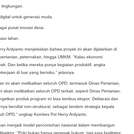
 lingkungan.
digital untuk generasi muda.
agai pusat inovasi desa.
sasi lahan.
ry Ardyanto menjelaskan bahwa proyek ini akan dijalankan di
 pertanian, peternakan, hingga UMKM. “Kalau ekonomi
ak. Dan ketika mereka punya kegiatan produktif, angka
erjaan di luar yang berisiko,” jelasnya.
 ini akan melibatkan seluruh OPD, termasuk Dinas Pertanian,
 akan melibatkan seluruh OPD terkait, seperti Dinas Pertanian,
getkan produk program ini bisa tembus ekspor. Deklarasi dan
ya bersifat non-struktural, sebagai tandem strategis kepala
uh OPD,” ungkap Kombes Pol Herry Ardyanto.
rapkan menjadi model percontohan nasional dalam membangun
isektor. “Polri bukan hanya penegak hukum, tapi juga fasilitator