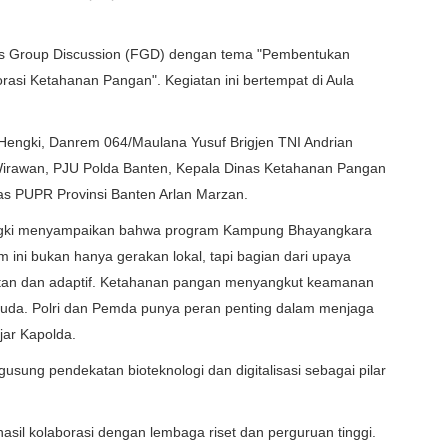
us Group Discussion (FGD) dengan tema "Pembentukan
si Ketahanan Pangan". Kegiatan ini bertempat di Aula
l Hengki, Danrem 064/Maulana Yusuf Brigjen TNI Andrian
irawan, PJU Polda Banten, Kepala Dinas Ketahanan Pangan
nas PUPR Provinsi Banten Arlan Marzan.
engki menyampaikan bahwa program Kampung Bhayangkara
 ini bukan hanya gerakan lokal, tapi bagian dari upaya
utan dan adaptif. Ketahanan pangan menyangkut keamanan
i muda. Polri dan Pemda punya peran penting dalam menjaga
jar Kapolda.
ng pendekatan bioteknologi dan digitalisasi sebagai pilar
asil kolaborasi dengan lembaga riset dan perguruan tinggi.