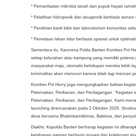
* Pemanfaatan mikroba tanah dan pupuk hayati ramah
* Pelatihan hidroponik dan akuaponik berbasis sensor 
* Pendirian bank bibit dan laboratorium komunitas seb
* Pemetaan lahan tidur berbasis spasial untuk optimali
Sementara itu, Karorena Polda Banten Kombes Pol Her
setiap kelurahan atau kampung yang memiliki potensi
masyarakat maju, otomatis kehidupan mereka lebih lay
kriminalitas akan menurun karena tidak lagi mencari pek
Kombes Pol Herry juga mengungkapkan bahwa kegiatan
Peternakan, Perikanan, dan Perdagangan. “Kegiatan ini
Peternakan, Perikanan, dan Perdagangan. Kami menar
launching direncanakan pada 2 Oktober 2025. Strukturn
desa bersama Bhabinkamtibmas, Babinsa, dan penyul
Diakhir, Kapolda Banten berharap kegiatan ini diha
ketahanan pangan berbasis inovasi dan kolaborasi mult