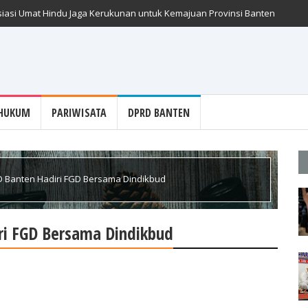
iasi Umat Hindu Jaga Kerukunan untuk Kemajuan Provinsi Banten
HUKUM
PARIWISATA
DPRD BANTEN
 Banten Hadiri FGD Bersama Dindikbud
ri FGD Bersama Dindikbud