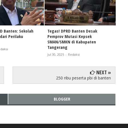
D Banten: Sekolah
Tegas! DPRD Banten Desak
DPRD
dari Perilaku
Pemprov Mutasi Kepsek
Usah
SMAN/SMKN di Kabupaten
Jul 30
Tangerang
daksi
Jul 30, 2025
-
Redaksi
NEXT »
250 ribu peserta pbi di banten
BLOGGER