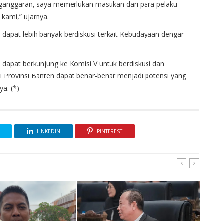
ganggaran
,
saya
memerlukan
masukan
dari
para
pelaku
kami,”
ujarnya
.
n
dapat
lebih
banyak
berdiskusi
terkait
Kebudayaan
dengan
n
dapat
berkunjung
ke
Komisi
V
untuk
berdiskusi
dan
i
Provinsi
Banten
dapat
benar-benar
menjadi
potensi
yang
ya
. (*)
LINKEDIN
PINTEREST