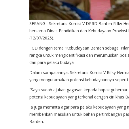
SERANG -
Sekretaris
Komisi
V DPRD Banten
Rifky
He
bersama
Dinas Pendidikan dan
Kebudayaan
Provinsi
(12/07/2025).
FGD
dengan
tema
“
Kebudayaan
Banten
sebagai
Pila
rangka
untuk
mengidentifikasi
dan
merumuskan
posis
dari
para
pelaku
budaya
.
Dalam
sampaiannya
,
Sekretaris
Komisi
V
Rifky
Herma
yang
mengutamakan
potensi
kebudayaannya
seperti
“Saya
sudah
ajukan
gagasan
kepada
bapak
gubernur
potensi
kebudayaan
yang
terkenal
dengan
ciri
khas
B
Ia
juga
meminta
agar para
pelaku
kebudayaan
yang
m
memberikan
masukan
untuk
bahan
pertimbangan
pa
Banten.