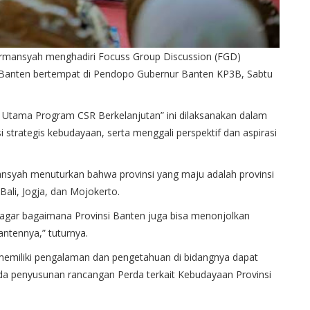
rmansyah
menghadiri
Focuss
Group Discussion (FGD)
Banten
bertempat
di
Pendopo
Gubernur
Banten KP3B,
Sabtu
r Utama Program CSR
Berkelanjutan
”
ini
dilaksanakan
dalam
i
strategis
kebudayaan
,
serta
menggali
perspektif
dan
aspirasi
nsyah
menuturkan
bahwa
provinsi
yang
maju
adalah
provinsi
Bali, Jogja, dan Mojokerto.
agar
bagaimana
Provinsi
Banten juga
bisa
menonjolkan
antennya
,”
tuturnya
.
emiliki
pengalaman
dan
pengetahuan
di
bidangnya
dapat
da
penyusunan
rancangan
Perda
terkait
Kebudayaan
Provinsi