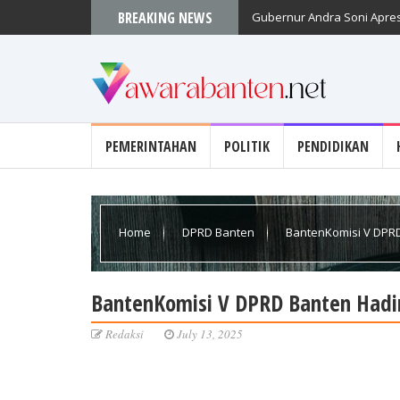
BREAKING NEWS
Gubernur Andra Soni Apres
PEMERINTAHAN
POLITIK
PENDIDIKAN
Home
DPRD Banten
BantenKomisi V DPRD
BantenKomisi V DPRD Banten Hadi
Redaksi
July 13, 2025