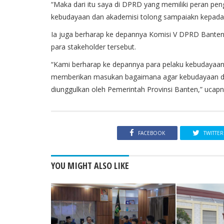
“
Maka
dari
itu
saya
di DPRD yang
memiliki
peran
pen
kebudayaan
dan
akademisi
tolong
sampaiakn
kepada
Ia
juga
berharap
ke
depannya
Komisi
V DPRD Bante
para stakeholder
tersebut
.
“Kami
berharap
ke
depannya
para
pelaku
kebudayaa
memberikan
masukan
bagaimana
agar
kebudayaan
d
diunggulkan
oleh
Pemerintah
Provinsi
Banten,”
ucapn
FACEBOOK
TWITTER
YOU MIGHT ALSO LIKE