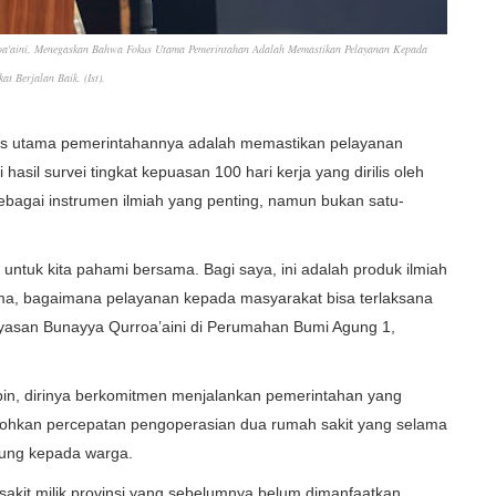
oa'aini, Menegaskan Bahwa Fokus Utama Pemerintahan Adalah Memastikan Pelayanan Kepada
at Berjalan Baik.
(Ist).
s utama pemerintahannya adalah memastikan pelayanan
asil survei tingkat kepuasan 100 hari kerja yang dirilis oleh
 sebagai instrumen ilmiah yang penting, namun bukan satu-
untuk kita pahami bersama. Bagi saya, ini adalah produk ilmiah
utama, bagaimana pelayanan kepada masyarakat bisa terlaksana
yasan Bunayya Qurroa’aini di Perumahan Bumi Agung 1,
in, dirinya berkomitmen menjalankan pemerintahan yang
tohkan percepatan pengoperasian dua rumah sakit yang selama
gsung kepada warga.
kit milik provinsi yang sebelumnya belum dimanfaatkan.