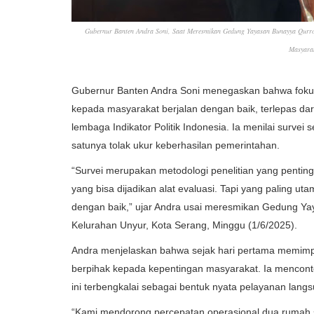
Gubernur Banten Andra Soni, Saat Meresmikan Gedung Yayasan Bunayya Qurr
Masyarak
Gubernur Banten Andra Soni menegaskan bahwa foku
kepada masyarakat berjalan dengan baik, terlepas dari h
lembaga Indikator Politik Indonesia. Ia menilai survei
satunya tolak ukur keberhasilan pemerintahan.
“Survei merupakan metodologi penelitian yang penting 
yang bisa dijadikan alat evaluasi. Tapi yang paling 
dengan baik,” ujar Andra usai meresmikan Gedung Ya
Kelurahan Unyur, Kota Serang, Minggu (1/6/2025).
Andra menjelaskan bahwa sejak hari pertama memimp
berpihak kepada kepentingan masyarakat. Ia mencon
ini terbengkalai sebagai bentuk nyata pelayanan lan
“Kami mendorong percepatan operasional dua rumah sa