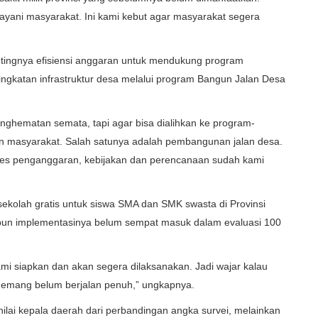
elayani masyarakat. Ini kami kebut agar masyarakat segera
ntingnya efisiensi anggaran untuk mendukung program
gkatan infrastruktur desa melalui program Bangun Jalan Desa
nghematan semata, tapi agar bisa dialihkan ke program-
n masyarakat. Salah satunya adalah pembangunan jalan desa.
roses penganggaran, kebijakan dan perencanaan sudah kami
kolah gratis untuk siswa SMA dan SMK swasta di Provinsi
ipun implementasinya belum sempat masuk dalam evaluasi 100
i siapkan dan akan segera dilaksanakan. Jadi wajar kalau
 memang belum berjalan penuh,” ungkapnya.
ilai kepala daerah dari perbandingan angka survei, melainkan