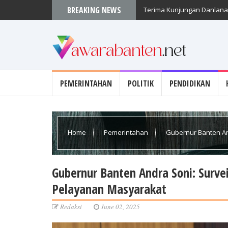
BREAKING NEWS
Terima Kunjungan Danlanal
PEMERINTAHAN
POLITIK
PENDIDIKAN
Home
Pemerintahan
Gubernur Banten And
Pelayanan Masyarakat
Gubernur Banten Andra Soni: Surve
Pelayanan Masyarakat
Redaksi
June 02, 2025