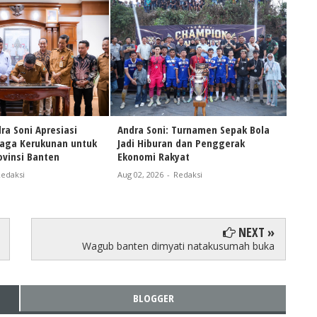
ra Soni Apresiasi
Andra Soni: Turnamen Sepak Bola
Naik
Jaga Kerukunan untuk
Jadi Hiburan dan Penggerak
Andr
vinsi Banten
Ekonomi Rakyat
Pers
Bant
edaksi
Aug 02, 2026
-
Redaksi
Aug 0
NEXT »
Wagub banten dimyati natakusumah buka
BLOGGER