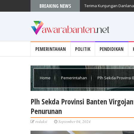
BREAKING NEWS
Terima Kunjungan Danlanal
PEMERINTAHAN
POLITIK
PENDIDIKAN
Home
Pemerintahan
Plh Sekda Provinsi 
Plh Sekda Provinsi Banten Virgoja
Penurunan
redaksi
September 04, 2024