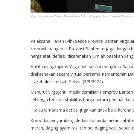
Rapat Koordinasi (Rakor) Pengendalian Inflasi Mingguan Secara Virtual Bersama 
Pelaksana Harian (Plh) Sekda Provinsi Banten Virgoj
komoditi pangan di Provinsi Banten terjaga dengan b
harga atau deflasi, dikarenakan jumlah pasokan yang 
Hal itu diungkapkan Virgojanti seusai mengikuti Rapa
dilaksanakan secara virtual bersama Kementerian D
stakeholder terkait, Selasa (3/9/2024).
Menurut Virgojanti, meski demikian Pemprov Banten 
sehingga tercipta stabilitas harga antara penjual dan
"Kalau lama-lama deflasi juga kan tidak baik, karena
Komoditi penyumbang deflasi itu berdasarkan catatan
merah, daging ayam ras, tempe, daging sapi, sabun ca