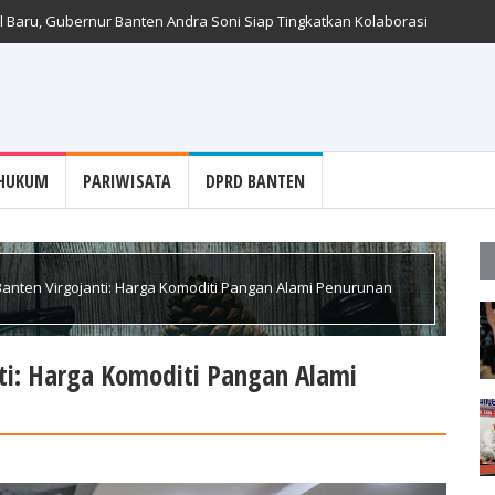
 Baru, Gubernur Banten Andra Soni Siap Tingkatkan Kolaborasi
HUKUM
PARIWISATA
DPRD BANTEN
Banten Virgojanti: Harga Komoditi Pangan Alami Penurunan
nti: Harga Komoditi Pangan Alami