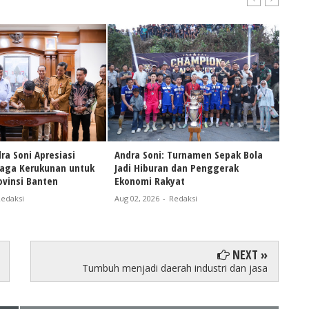
ra Soni Apresiasi
Andra Soni: Turnamen Sepak Bola
Naik
Jaga Kerukunan untuk
Jadi Hiburan dan Penggerak
Andr
vinsi Banten
Ekonomi Rakyat
Pers
Bant
edaksi
Aug 02, 2026
-
Redaksi
Aug 0
NEXT »
Tumbuh menjadi daerah industri dan jasa