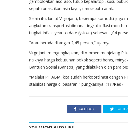
gembolo/ikan aso-aso, tutup kepala/topi, susu bubuk u
sepatu anak, ikan asin layur, dan sepatu anak.
Selain itu, lanjut Virgojanti, beberapa komoditi juga 
angkutan transportasi dimana tingkat inflasi month 
tingkat inflasi year to date (y-to-d) sebesar 1,04 perse
"Atau berada di angka 2,45 persen," ujarnya.
Virgojanti mengungkapkan, di momen menjelang Pilk
naiknya harga kebutuhan pokok seperti beras, minyak,
Bantuan Sosial (Bansos) yang dilakukan oleh para pe
"Melalui PT ABM, kita sudah berkoordinasi dengan 
stabilitas harga di pasaran," pungkasnya.
(Tri/Red)
FACEBOOK
TWITTER
YOU MIGHT ALSO LIKE