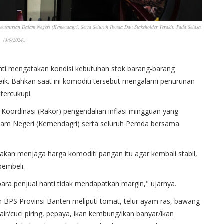
Kementrian Dalam Negeri (Kemendagri) Serta Seluruh Pemda Dan Stakeholder Terakit, Pada Selasa
(3/9/2024).
anti mengatakan kondisi kebutuhan stok barang-barang
aik. Bahkan saat ini komoditi tersebut mengalami penurunan
tercukupi.
t Koordinasi (Rakor) pengendalian inflasi mingguan yang
alam Negeri (Kemendagri) serta seluruh Pemda bersama
akan menjaga harga komoditi pangan itu agar kembali stabil,
 pembeli.
 para penjual nanti tidak mendapatkan margin," ujarnya.
 BPS Provinsi Banten meliputi tomat, telur ayam ras, bawang
ir/cuci piring, pepaya, ikan kembung/ikan banyar/ikan