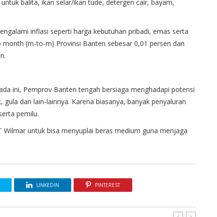
ntuk balita, ikan selar/ikan tude, detergen cair, bayam,
mengalami inflasi seperti harga kebutuhan pribadi, emas serta
to month (m-to-m) Provinsi Banten sebesar 0,01 persen dan
n.
ada ini, Pemprov Banten tengah bersiaga menghadapi potensi
 gula dan lain-lainnya. Karena biasanya, banyak penyaluran
serta pemilu.
PT Wilmar untuk bisa menyuplai beras medium guna menjaga
LINKEDIN
PINTEREST