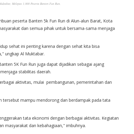
Muktabar, Melepas 1.000 Peserta Banten Fun Run.
ibuan peserta Banten 5k Fun Run di Alun-alun Barat, Kota
 masyarakat dan semua pihak untuk bersama-sama menjaga
idup sehat ini penting karena dengan sehat kita bisa
a," ungkap Al Muktabar.
Banten 5K Fun Run juga dapat dijadikan sebagai ajang
enjaga stabilitas daerah.
 berbagai aktivitas, mulai pembangunan, pemerintahan dan
giatan tersebut mampu mendorong dan berdampak pada tata
u menggerakan tata ekonomi dengan berbagai aktivitas. Kegiatan
riaan masyarakat dan kebahagiaan," imbuhnya.