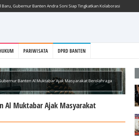
 Baru, Gubernur Banten Andra Soni Siap Tingkatkan Kolaborasi
HUKUM
PARIWISATA
DPRD BANTEN
 Gubernur Banten Al Muktabar Ajak Masyarakat Berolahraga
en Al Muktabar Ajak Masyarakat