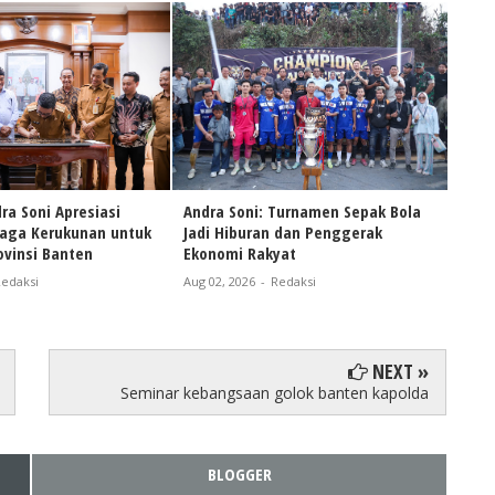
ra Soni Apresiasi
Andra Soni: Turnamen Sepak Bola
Naik
Jaga Kerukunan untuk
Jadi Hiburan dan Penggerak
Andr
vinsi Banten
Ekonomi Rakyat
Pers
Bant
edaksi
Aug 02, 2026
-
Redaksi
Aug 0
NEXT »
Seminar kebangsaan golok banten kapolda
BLOGGER