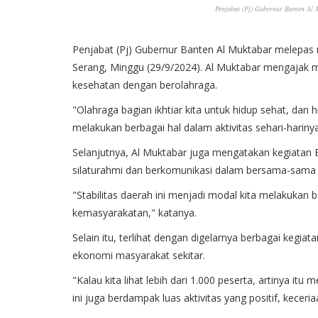
Penjabat (Pj) Gubernur Banten Al 
Penjabat (Pj) Gubernur Banten Al Muktabar melepas r
Serang, Minggu (29/9/2024). Al Muktabar mengajak
kesehatan dengan berolahraga.
"Olahraga bagian ikhtiar kita untuk hidup sehat, dan h
melakukan berbagai hal dalam aktivitas sehari-hariny
Selanjutnya, Al Muktabar juga mengatakan kegiatan 
silaturahmi dan berkomunikasi dalam bersama-sama m
"Stabilitas daerah ini menjadi modal kita melakukan
kemasyarakatan," katanya.
Selain itu, terlihat dengan digelarnya berbagai ke
ekonomi masyarakat sekitar.
"Kalau kita lihat lebih dari 1.000 peserta, artinya it
ini juga berdampak luas aktivitas yang positif, kece