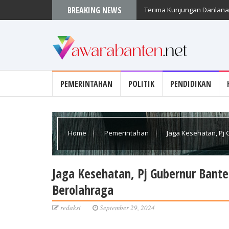
BREAKING NEWS
Terima Kunjungan Danlanal
PEMERINTAHAN
POLITIK
PENDIDIKAN
Home
Pemerintahan
Jaga Kesehatan, Pj
Jaga Kesehatan, Pj Gubernur Bant
Berolahraga
redaksi
September 29, 2024