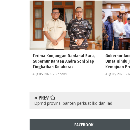
Terima Kunjungan Danlanal Baru,
Gubernur And
Gubernur Banten Andra Soni Siap
Umat Hindu 
Tingkatkan Kolaborasi
Kemajuan Pro
Aug 05, 2026
-
Redaksi
Aug 05, 2026
-
R
« PREV
Dpmd provinsi banten perkuat lkd dan lad
FACEBOOK