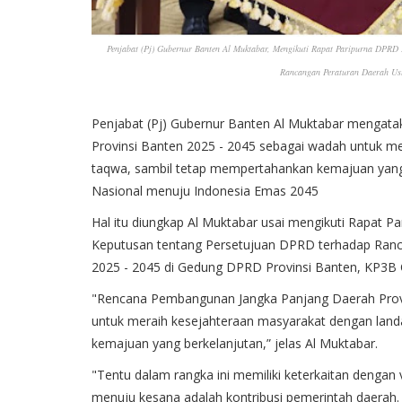
Penjabat (Pj) Gubernur Banten Al Muktabar, Mengikuti Rapat Paripurna DPRD
Rancangan Peraturan Daerah Us
Penjabat (Pj) Gubernur Banten Al Muktabar mengat
Provinsi Banten 2025 - 2045 sebagai wadah untuk m
taqwa, sambil tetap mempertahankan kemajuan yang be
Nasional menuju Indonesia Emas 2045
Hal itu diungkap Al Muktabar usai mengikuti Rapat 
Keputusan tentang Persetujuan DPRD terhadap Ranc
2025 - 2045 di Gedung DPRD Provinsi Banten, KP3B C
"Rencana Pembangunan Jangka Panjang Daerah Provi
untuk meraih kesejahteraan masyarakat dengan lan
kemajuan yang berkelanjutan,” jelas Al Muktabar.
"Tentu dalam rangka ini memiliki keterkaitan dengan
menuju kesana adalah kontribusi pemerintah daerah. 