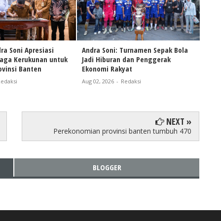
ra Soni Apresiasi
Andra Soni: Turnamen Sepak Bola
Naik
Jaga Kerukunan untuk
Jadi Hiburan dan Penggerak
Andr
vinsi Banten
Ekonomi Rakyat
Pers
Bant
edaksi
Aug 02, 2026
-
Redaksi
Aug 0
NEXT »
Perekonomian provinsi banten tumbuh 470
BLOGGER