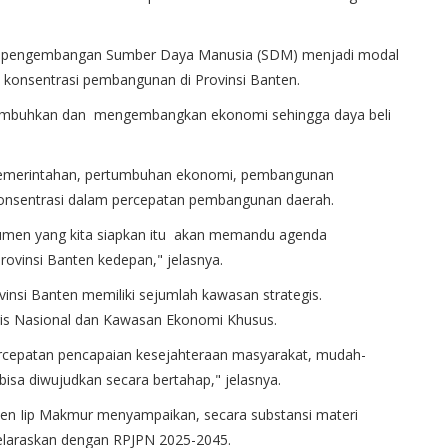
5, pengembangan Sumber Daya Manusia (SDM) menjadi modal
u konsentrasi pembangunan di Provinsi Banten.
numbuhkan dan mengembangkan ekonomi sehingga daya beli
i pemerintahan, pertumbuhan ekonomi, pembangunan
 konsentrasi dalam percepatan pembangunan daerah.
kumen yang kita siapkan itu akan memandu agenda
vinsi Banten kedepan," jelasnya.
nsi Banten memiliki sejumlah kawasan strategis.
is Nasional dan Kawasan Ekonomi Khusus.
percepatan pencapaian kesejahteraan masyarakat, mudah-
isa diwujudkan secara bertahap," jelasnya.
ten Iip Makmur menyampaikan, secara substansi materi
selaraskan dengan RPJPN 2025-2045.