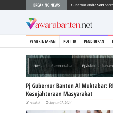
BREAKING NEWS
Gubernur Andra Soni Apres
PEMERINTAHAN
POLITIK
PENDIDIKAN
Home
Pemerintahan
Pj Gubernur Banten 
Masyarakat
Pj Gubernur Banten Al Muktabar: 
Kesejahteraan Masyarakat
redaksi
August 07, 2024