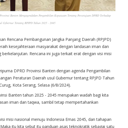
 Provinsi Banten Mengagendakan Pengambilan Keputusan Tentang Persetujuan DPRD Terhadap
ul Gybernur Tentang RPJPD Tahun 2025 - 2045
akan Rencana Pembangunan Jangka Panjang Daerah (RPJPD)
eraih kesejahteraan masyarakat dengan landasan iman dan
rkelanjutan. Rencana ini juga terkait erat dengan visi misi
Paripurna DPRD Provinsi Banten dengan agenda Pengambilan
angan Peraturan Daerah usul Gubernur tentang RPJPD Tahun
urug, Kota Serang, Selasa (6/8/2024).
nsi Banten tahun 2025 - 2045 merupakan wadah bagi kita
dasan iman dan taqwa, sambil tetap mempertahankan
 visi misi nasional menuju Indonesia Emas 2045, dan tahapan
Maka itu kita sebut itu panduan asas teknokratik sebagai satu