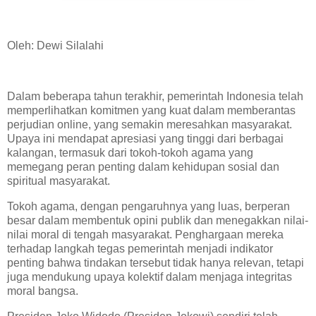
Oleh: Dewi Silalahi
Dalam beberapa tahun terakhir, pemerintah Indonesia telah
memperlihatkan komitmen yang kuat dalam memberantas
perjudian online, yang semakin meresahkan masyarakat.
Upaya ini mendapat apresiasi yang tinggi dari berbagai
kalangan, termasuk dari tokoh-tokoh agama yang
memegang peran penting dalam kehidupan sosial dan
spiritual masyarakat.
Tokoh agama, dengan pengaruhnya yang luas, berperan
besar dalam membentuk opini publik dan menegakkan nilai-
nilai moral di tengah masyarakat. Penghargaan mereka
terhadap langkah tegas pemerintah menjadi indikator
penting bahwa tindakan tersebut tidak hanya relevan, tetapi
juga mendukung upaya kolektif dalam menjaga integritas
moral bangsa.