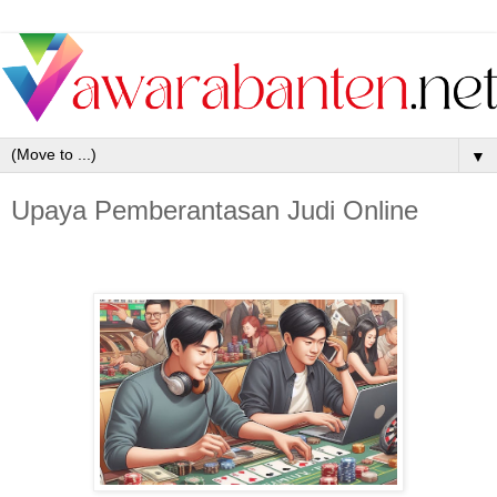
▼
Upaya Pemberantasan Judi Online