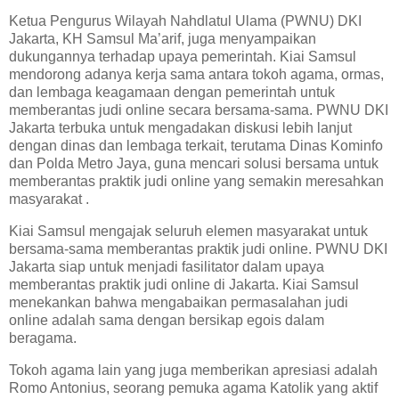
Ketua Pengurus Wilayah Nahdlatul Ulama (PWNU) DKI
Jakarta, KH Samsul Ma’arif, juga menyampaikan
dukungannya terhadap upaya pemerintah. Kiai Samsul
mendorong adanya kerja sama antara tokoh agama, ormas,
dan lembaga keagamaan dengan pemerintah untuk
memberantas judi online secara bersama-sama. PWNU DKI
Jakarta terbuka untuk mengadakan diskusi lebih lanjut
dengan dinas dan lembaga terkait, terutama Dinas Kominfo
dan Polda Metro Jaya, guna mencari solusi bersama untuk
memberantas praktik judi online yang semakin meresahkan
masyarakat .
Kiai Samsul mengajak seluruh elemen masyarakat untuk
bersama-sama memberantas praktik judi online. PWNU DKI
Jakarta siap untuk menjadi fasilitator dalam upaya
memberantas praktik judi online di Jakarta. Kiai Samsul
menekankan bahwa mengabaikan permasalahan judi
online adalah sama dengan bersikap egois dalam
beragama.
Tokoh agama lain yang juga memberikan apresiasi adalah
Romo Antonius, seorang pemuka agama Katolik yang aktif