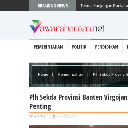
BREAKING NEWS
Terima Kunjungan Danlanal
PEMERINTAHAN
POLITIK
PENDIDIKAN
Home
Pemerintahan
Plh Sekda Provinsi
Plh Sekda Provinsi Banten Virgoj
Penting
redaksi
June 27, 2024