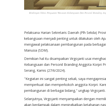
Bimbingan Teknis Penguatan Wawasan Kebangsaan Dan Personil Branding Angg
Pelaksana Harian Sekretaris Daerah (Plh Sekda) Pro
kebangsaan menjadi penting untuk dilakukan oleh Apar
mengawal pelaksanaan pembangunan pada berbagai
Manusia (SDM).
Demikian hal itu disampaikan Virgojanti usai mengh
Kebangsaan dan Personil Branding Anggota Korpri Pr
Serang, Kamis (27/6/2024).
"Kegiatan ini sangat penting sekali, saya mengapres
memperkuat dan memperkokoh anggota Korpri. Karen
pembangunan di berbagai bidang," ungkap Virgojanti.
Selanjutnya, Virgojanti menyampaikan dengan memili
akan berdampak dalam meningkatkan ketahanan na