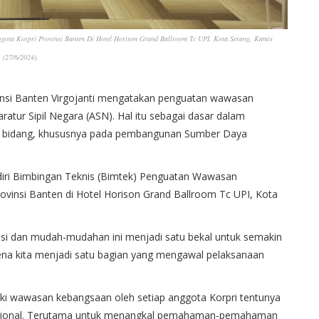
ota Korpri Provinsi Banten Di Hotel Horison Grand Ballroom Tc UPI, Kota Serang, Kamis
(27/6/2024).
vinsi Banten Virgojanti mengatakan penguatan wawasan
atur Sipil Negara (ASN). Hal itu sebagai dasar dalam
 bidang, khususnya pada pembangunan Sumber Daya
adiri Bimbingan Teknis (Bimtek) Penguatan Wawasan
ovinsi Banten di Hotel Horison Grand Ballroom Tc UPI, Kota
iasi dan mudah-mudahan ini menjadi satu bekal untuk semakin
a kita menjadi satu bagian yang mengawal pelaksanaan
ki wawasan kebangsaan oleh setiap anggota Korpri tentunya
sional. Terutama untuk menangkal pemahaman-pemahaman