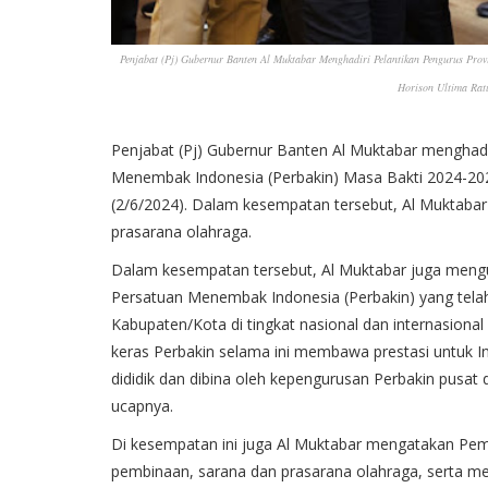
Penjabat (Pj) Gubernur Banten Al Muktabar Menghadiri Pelantikan Pengurus Prov
Horison Ultima Rat
Penjabat (Pj) Gubernur Banten Al Muktabar menghadi
Menembak Indonesia (Perbakin) Masa Bakti 2024-202
(2/6/2024). Dalam kesempatan tersebut, Al Muktaba
prasarana olahraga.
Dalam kesempatan tersebut, Al Muktabar juga mengu
Persatuan Menembak Indonesia (Perbakin) yang tel
Kabupaten/Kota di tingkat nasional dan internasional
keras Perbakin selama ini membawa prestasi untuk Indo
dididik dan dibina oleh kepengurusan Perbakin pusat 
ucapnya.
Di kesempatan ini juga Al Muktabar mengatakan Pem
pembinaan, sarana dan prasarana olahraga, serta 