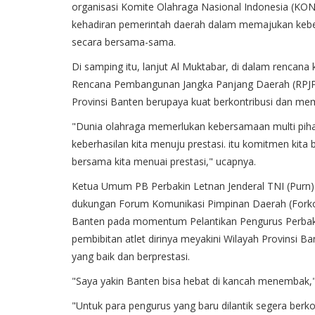
organisasi Komite Olahraga Nasional Indonesia (KONI) 
kehadiran pemerintah daerah dalam memajukan keberh
secara bersama-sama.
Di samping itu, lanjut Al Muktabar, di dalam rencan
Rencana Pembangunan Jangka Panjang Daerah (RPJPD
Provinsi Banten berupaya kuat berkontribusi dan mem
"Dunia olahraga memerlukan kebersamaan multi pih
keberhasilan kita menuju prestasi. itu komitmen kit
bersama kita menuai prestasi," ucapnya.
Ketua Umum PB Perbakin Letnan Jenderal TNI (Purn)
dukungan Forum Komunikasi Pimpinan Daerah (Forko
Banten pada momentum Pelantikan Pengurus Perbaki
pembibitan atlet dirinya meyakini Wilayah Provinsi
yang baik dan berprestasi.
"Saya yakin Banten bisa hebat di kancah menembak,
"Untuk para pengurus yang baru dilantik segera berko