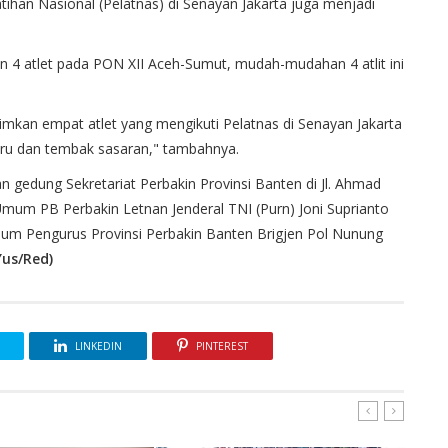
tihan Nasional (Pelatnas) di Senayan Jakarta juga menjadi
 4 atlet pada PON XII Aceh-Sumut, mudah-mudahan 4 atlit ini
mkan empat atlet yang mengikuti Pelatnas di Senayan Jakarta
buru dan tembak sasaran," tambahnya.
an gedung Sekretariat Perbakin Provinsi Banten di Jl. Ahmad
mum PB Perbakin Letnan Jenderal TNI (Purn) Joni Suprianto
um Pengurus Provinsi Perbakin Banten Brigjen Pol Nunung
Yus/Red)
LINKEDIN
PINTEREST