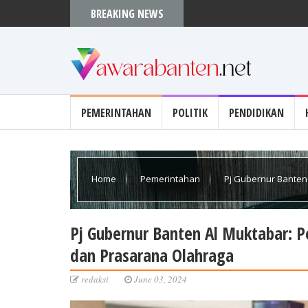
BREAKING NEWS
Gubernur Andra Soni Apres
PEMERINTAHAN
POLITIK
PENDIDIKAN
Home
Pemerintahan
Pj Gubernur Banten
Prasarana Olahraga
Pj Gubernur Banten Al Muktabar: 
dan Prasarana Olahraga
redaksi
June 03, 2024