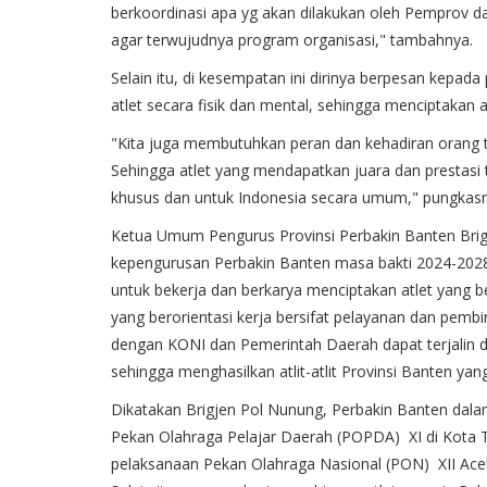
berkoordinasi apa yg akan dilakukan oleh Pemprov da
agar terwujudnya program organisasi," tambahnya.
Selain itu, di kesempatan ini dirinya berpesan kepa
atlet secara fisik dan mental, sehingga menciptakan
"Kita juga membutuhkan peran dan kehadiran orang t
Sehingga atlet yang mendapatkan juara dan prestasi t
khusus dan untuk Indonesia secara umum," pungkasn
Ketua Umum Pengurus Provinsi Perbakin Banten Brig
kepengurusan Perbakin Banten masa bakti 2024-2028
untuk bekerja dan berkarya menciptakan atlet yang b
yang berorientasi kerja bersifat pelayanan dan pemb
dengan KONI dan Pemerintah Daerah dapat terjalin 
sehingga menghasilkan atlit-atlit Provinsi Banten yan
Dikatakan Brigjen Pol Nunung, Perbakin Banten dala
Pekan Olahraga Pelajar Daerah (POPDA) XI di Kota T
pelaksanaan Pekan Olahraga Nasional (PON) XII Ace