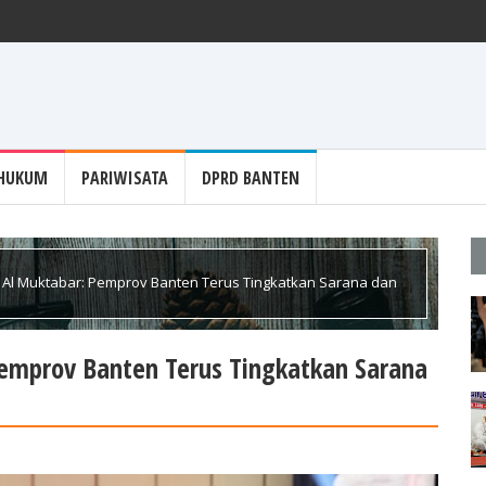
iasi Umat Hindu Jaga Kerukunan untuk Kemajuan Provinsi Banten
HUKUM
PARIWISATA
DPRD BANTEN
 Al Muktabar: Pemprov Banten Terus Tingkatkan Sarana dan
Pemprov Banten Terus Tingkatkan Sarana