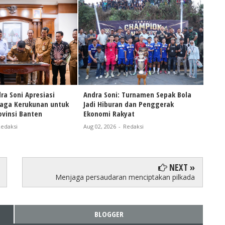
ra Soni Apresiasi
Andra Soni: Turnamen Sepak Bola
Naik
Jaga Kerukunan untuk
Jadi Hiburan dan Penggerak
Andr
vinsi Banten
Ekonomi Rakyat
Pers
Bant
edaksi
Aug 02, 2026
-
Redaksi
Aug 0
NEXT »
Menjaga persaudaran menciptakan pilkada
BLOGGER