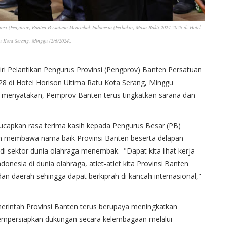
insi (Pengprov) Banten Persatuan Menembak Indonesia (Perbakin) Masa Bakti 2024-2028 di Hotel
u Kota Serang, Minggu (2/6/2024).
ri Pelantikan Pengurus Provinsi (Pengprov) Banten Persatuan
8 di Hotel Horison Ultima Ratu Kota Serang, Minggu
r menyatakan, Pemprov Banten terus tingkatkan sarana dan
capkan rasa terima kasih kepada Pengurus Besar (PB)
ah membawa nama baik Provinsi Banten beserta delapan
 di sektor dunia olahraga menembak. "Dapat kita lihat kerja
nesia di dunia olahraga, atlet-atlet kita Provinsi Banten
dan daerah sehingga dapat berkiprah di kancah internasional,"
erintah Provinsi Banten terus berupaya meningkatkan
mempersiapkan dukungan secara kelembagaan melalui