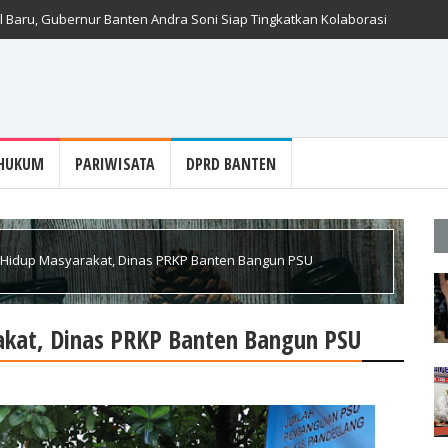
 Baru, Gubernur Banten Andra Soni Siap Tingkatkan Kolaborasi
HUKUM
PARIWISATA
DPRD BANTEN
s Hidup Masyarakat, Dinas PRKP Banten Bangun PSU
akat, Dinas PRKP Banten Bangun PSU