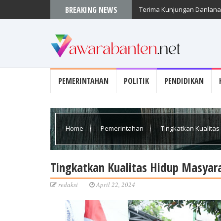
BREAKING NEWS
Terima Kunjungan Danlanal
PEMERINTAHAN
POLITIK
PENDIDIKAN
Home
Pemerintahan
Tingkatkan Kualita
Tingkatkan Kualitas Hidup Masyar
redaksi
April 22, 2024