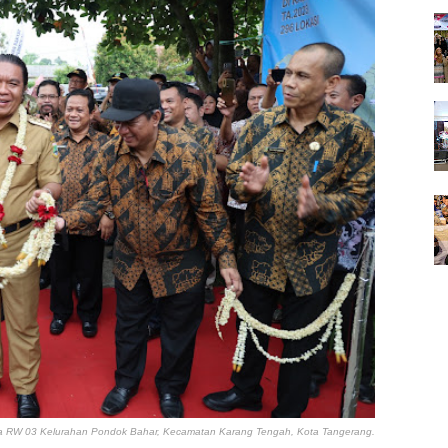
a RW 03 Kelurahan Pondok Bahar, Kecamatan Karang Tengah, Kota Tangerang.