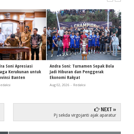
ra Soni Apresiasi
Andra Soni: Turnamen Sepak Bola
Naik
Jaga Kerukunan untuk
Jadi Hiburan dan Penggerak
Andr
vinsi Banten
Ekonomi Rakyat
Pers
Bant
edaksi
Aug 02, 2026
-
Redaksi
Aug 0
NEXT »
Pj sekda virgojanti ajak aparatur