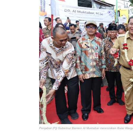
Penjabat (Pj) Gubernur Banten Al Muktabar
meresmikan Balai Warg