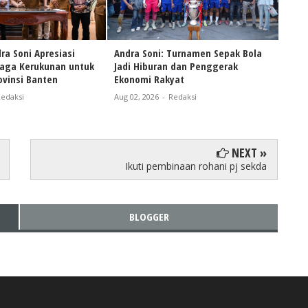
ra Soni Apresiasi
Andra Soni: Turnamen Sepak Bola
Naik
Jaga Kerukunan untuk
Jadi Hiburan dan Penggerak
Andr
vinsi Banten
Ekonomi Rakyat
Pers
Bant
edaksi
Aug 02, 2026
-
Redaksi
Aug 0
NEXT »
Ikuti pembinaan rohani pj sekda
BLOGGER