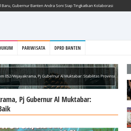
 Baru, Gubernur Banten Andra Soni Siap Tingkatkan Kolaborasi
HUKUM
PARIWISATA
DPRD BANTEN
 052/Wijayakrama, Pj Gubernur Al Muktabar: Stabilitas Provinsi
ama, Pj Gubernur Al Muktabar:
Baik