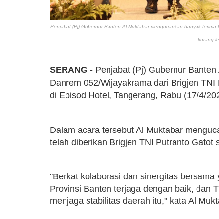
Penjabat (Pj) Gubernur Banten Al Muktabar
mengucapkan banyak terima ka
kurang le
SERANG
- Penjabat (Pj) Gubernur Banten
Danrem 052/Wijayakrama dari Brigjen TNI 
di Episod Hotel, Tangerang, Rabu (17/4/20
Dalam acara tersebut Al Muktabar menguca
telah diberikan Brigjen TNI Putranto Gatot
"Berkat kolaborasi dan sinergitas bersama y
Provinsi Banten terjaga dengan baik, dan 
menjaga stabilitas daerah itu," kata Al Muk