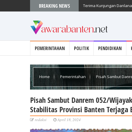
BREAKING NEWS
Terima Kunjungan Danlanal
PEMERINTAHAN
POLITIK
PENDIDIKAN
Home
Pemerintahan
Pisah Sambut Danrem
Banten Terjaga Baik
Pisah Sambut Danrem 052/Wijayakr
Stabilitas Provinsi Banten Terjaga 
redaksi
April 18, 2024