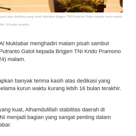
sih atas dedikasi yang telah diberikan Brigjen TNI Putranto Gatot selama kurun waktu
bih 16 bulan terakhir.
 Al Muktabar menghadiri malam pisah sambut
Putranto Gatot kepada Brigjen TNI Krido Pramono
24) malam.
pkan banyak terima kasih atas dedikasi yang
 selama kurun waktu kurang lebih 16 bulan terakhir.
ang kuat, Alhamdulillah stabilitas daerah di
TNI menjadi bagian yang sangat penting dalam
tabar.