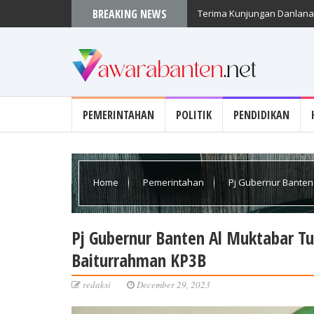
BREAKING NEWS
Terima Kunjungan Danlanal
PEMERINTAHAN
POLITIK
PENDIDIKAN
Home
Pemerintahan
Pj Gubernur Banten
Baiturrahman KP3B
Pj Gubernur Banten Al Muktabar Tu
Baiturrahman KP3B
redaksi
December 29, 2023