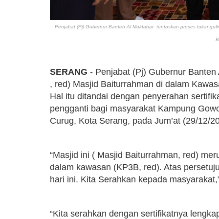
Penjabat (Pj) Gubernur Banten Al Muktabar
tuntaskan proses tukar guli
B
SERANG
- Penjabat (Pj) Gubernur Banten A
, red) Masjid Baiturrahman di dalam Kawa
Hal itu ditandai dengan penyerahan sertifik
pengganti bagi masyarakat Kampung Gowo
Curug, Kota Serang, pada Jum’at (29/12/2
“Masjid ini ( Masjid Baiturrahman, red) m
dalam kawasan (KP3B, red). Atas persetuju
hari ini. Kita Serahkan kepada masyarakat,
“Kita serahkan dengan sertifikatnya lengka