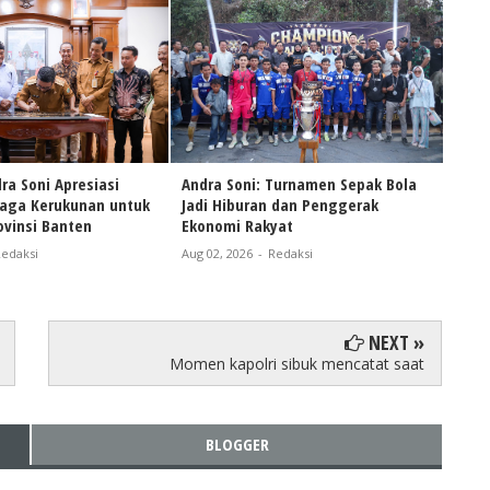
ra Soni Apresiasi
Andra Soni: Turnamen Sepak Bola
Naik
Jaga Kerukunan untuk
Jadi Hiburan dan Penggerak
Andr
vinsi Banten
Ekonomi Rakyat
Pers
Bant
edaksi
Aug 02, 2026
-
Redaksi
Aug 0
NEXT »
Momen kapolri sibuk mencatat saat
BLOGGER