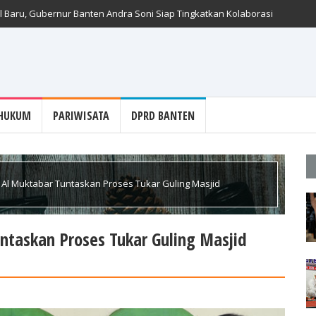
 Baru, Gubernur Banten Andra Soni Siap Tingkatkan Kolaborasi
HUKUM
PARIWISATA
DPRD BANTEN
 Al Muktabar Tuntaskan Proses Tukar Guling Masjid
ntaskan Proses Tukar Guling Masjid