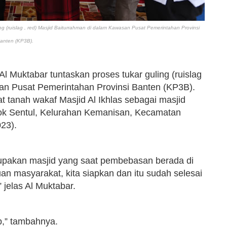
ng (ruislag , red) Masjid Baiturrahman di dalam Kawasan Pusat Pemerintahan Provinsi
anten (KP3B).
l Muktabar tuntaskan proses tukar guling (ruislag
san Pusat Pemerintahan Provinsi Banten (KP3B).
at tanah wakaf Masjid Al Ikhlas sebagai masjid
k Sentul, Kelurahan Kemanisan, Kecamatan
023).
erupakan masjid yang saat pembebasan berada di
an masyarakat, kita siapkan dan itu sudah selesai
” jelas Al Muktabar.
p,” tambahnya.