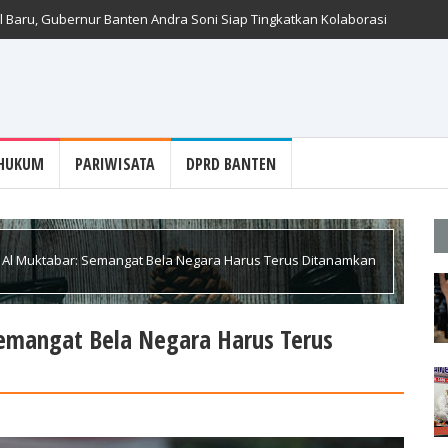
 Baru, Gubernur Banten Andra Soni Siap Tingkatkan Kolaborasi
HUKUM
PARIWISATA
DPRD BANTEN
 Al Muktabar: Semangat Bela Negara Harus Terus Ditanamkan
Semangat Bela Negara Harus Terus