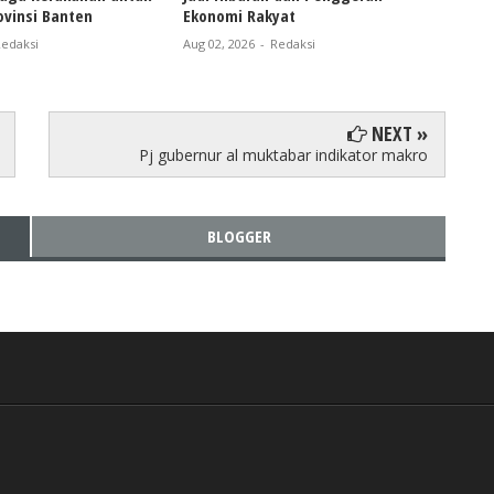
vinsi Banten
Ekonomi Rakyat
Pers
Bant
edaksi
Aug 02, 2026
-
Redaksi
Aug 0
NEXT »
Pj gubernur al muktabar indikator makro
BLOGGER