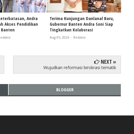
 Keterbatasan, Andra
Terima Kunjungan Danlanal Baru,
Gube
h Akses Pendidikan
Gubernur Banten Andra Soni Siap
Umat
 Banten
Tingkatkan Kolaborasi
Kema
edaksi
Aug 05, 2026
-
Redaksi
Aug 0
NEXT »
Wujudkan reformasi birokrasi tematik
BLOGGER