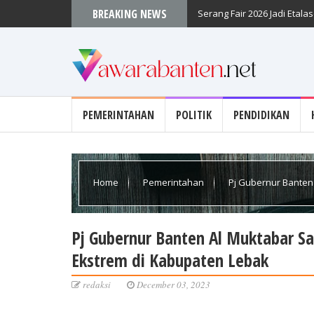
BREAKING NEWS
Serang Fair 2026 Jadi Etal
PEMERINTAHAN
POLITIK
PENDIDIKAN
Home
Pemerintahan
Pj Gubernur Banten
Kabupaten Lebak
Pj Gubernur Banten Al Muktabar S
Ekstrem di Kabupaten Lebak
redaksi
December 03, 2023