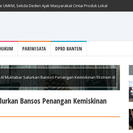
ase UMKM, Sekda Deden Ajak Masyarakat Cintai Produk Lokal
HUKUM
PARIWISATA
DPRD BANTEN
 Al Muktabar Salurkan Bansos Penangan Kemiskinan Ekstrem di
alurkan Bansos Penangan Kemiskinan