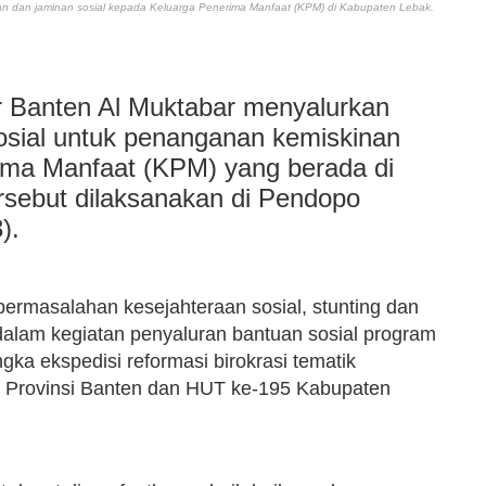
an dan jaminan sosial
kepada Keluarga Penerima Manfaat (KPM) di Kabupaten Lebak.
r Banten Al Muktabar menyalurkan
osial untuk penanganan kemiskinan
ima Manfaat (KPM) yang berada di
rsebut dilaksanakan di Pendopo
).
ermasalahan kesejahteraan sosial, stunting dan
dalam kegiatan penyaluran bantuan sosial program
a ekspedisi reformasi birokrasi tematik
Provinsi Banten dan HUT ke-195 Kabupaten