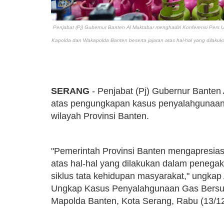
Penjabat (Pj) Gubernur Banten Al Muktabar
menghadiri Konferensi Pers 
Kapolda dan Wakapolda Banten beserta jajaran atas hal-hal yang dilak
SERANG
- Penjabat (Pj) Gubernur Banten
atas pengungkapan kasus penyalahgunaan g
wilayah Provinsi Banten.
"Pemerintah Provinsi Banten mengapresias
atas hal-hal yang dilakukan dalam penegak
siklus tata kehidupan masyarakat," ungkap
Ungkap Kasus Penyalahgunaan Gas Bersubs
Mapolda Banten, Kota Serang, Rabu (13/12