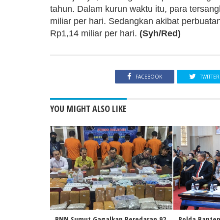
tahun. Dalam kurun waktu itu, para tersa
miliar per hari. Sedangkan akibat perbuat
Rp1,14 miliar per hari.
(Syh/Red)
FACEBOOK
TWITTER
YOU MIGHT ALSO LIKE
BNN Sumut Gagalkan Peredaran 92
Polda Banten