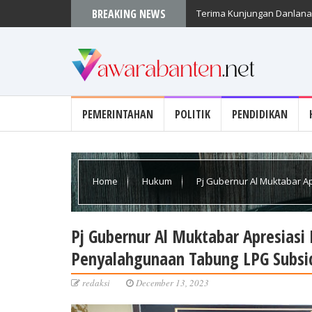
BREAKING NEWS
Terima Kunjungan Danlanal
PEMERINTAHAN
POLITIK
PENDIDIKAN
Home
Hukum
Pj Gubernur Al Muktabar 
Tabung LPG Subsidi
Pj Gubernur Al Muktabar Apresias
Penyalahgunaan Tabung LPG Subsi
redaksi
December 13, 2023