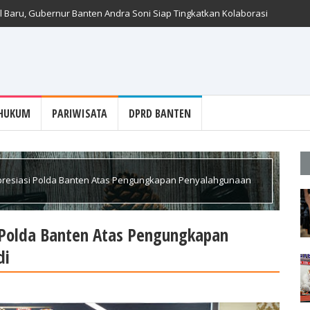
 Baru, Gubernur Banten Andra Soni Siap Tingkatkan Kolaborasi
HUKUM
PARIWISATA
DPRD BANTEN
Apresiasi Polda Banten Atas Pengungkapan Penyalahgunaan
i Polda Banten Atas Pengungkapan
di