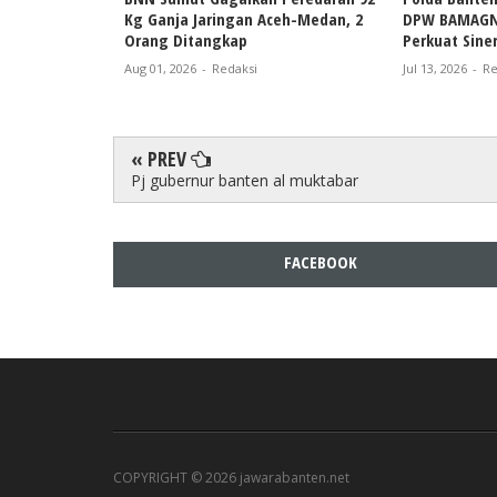
Kg Ganja Jaringan Aceh-Medan, 2
DPW BAMAGNA
Orang Ditangkap
Perkuat Sine
Aug 01, 2026
-
Redaksi
Jul 13, 2026
-
Re
« PREV
Pj gubernur banten al muktabar
FACEBOOK
COPYRIGHT ©
2026 jawarabanten.net