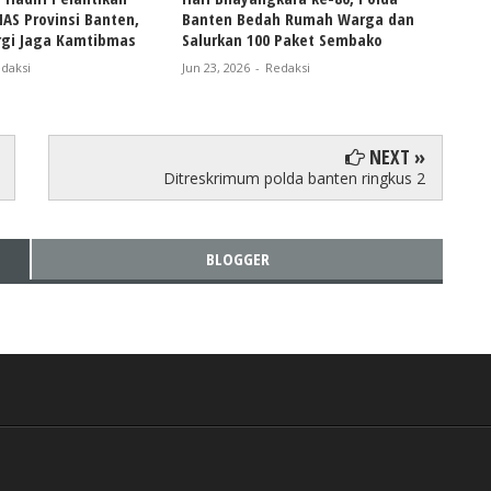
S Provinsi Banten,
Banten Bedah Rumah Warga dan
Pold
rgi Jaga Kamtibmas
Salurkan 100 Paket Sembako
Anak
Sum
daksi
Jun 23, 2026
-
Redaksi
Jun 18
NEXT »
Ditreskrimum polda banten ringkus 2
BLOGGER