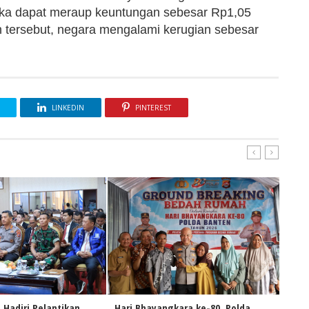
ngka dapat meraup keuntungan sebesar Rp1,05
an tersebut, negara mengalami kerugian sebesar
LINKEDIN
PINTEREST
 Hadiri Pelantikan
Hari Bhayangkara ke-80, Polda
Samb