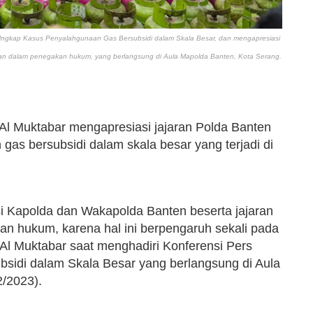
Ungkap Kasus Penyalahgunaan Gas Bersubsidi dalam Skala Besar, dan mengapresiasi
ukan dalam penegakan hukum, yang berlangsung di Aula Mapolda Banten, Kota Serang.
 Al Muktabar mengapresiasi jajaran Polda Banten
as bersubsidi dalam skala besar yang terjadi di
i Kapolda dan Wakapolda Banten beserta jajaran
an hukum, karena hal ini berpengaruh sekali pada
 Al Muktabar saat menghadiri Konferensi Pers
idi dalam Skala Besar yang berlangsung di Aula
/2023).