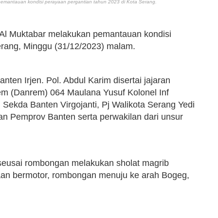
pemantauan kondisi perayaan pergantian tahun 2023 di Kota Serang.
 Al Muktabar melakukan pemantauan kondisi
erang, Minggu (31/12/2023) malam.
en Irjen. Pol. Abdul Karim disertai jajaran
m (Danrem) 064 Maulana Yusuf Kolonel Inf
Pj Sekda Banten Virgojanti, Pj Walikota Serang Yedi
n Pemprov Banten serta perwakilan dari unsur
seusai rombongan melakukan sholat magrib
n bermotor, rombongan menuju ke arah Bogeg,