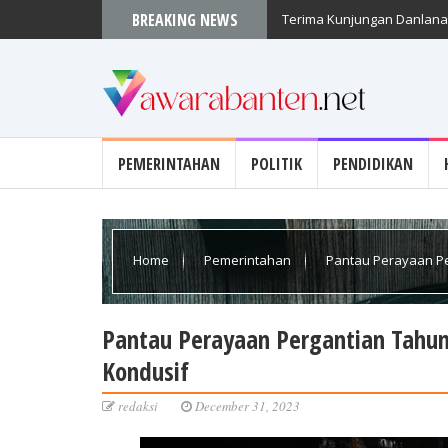
BREAKING NEWS
Terima Kunjungan Danlanal
PEMERINTAHAN
POLITIK
PENDIDIKAN
Home
Pemerintahan
Pantau Perayaan Pe
Pantau Perayaan Pergantian Tahun
Kondusif
redaksi
December 31, 2023