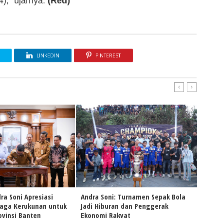
)," ujarnya.
(Red)
LINKEDIN
PINTEREST
ra Soni Apresiasi
Andra Soni: Turnamen Sepak Bola
Naik
Jaga Kerukunan untuk
Jadi Hiburan dan Penggerak
Andr
vinsi Banten
Ekonomi Rakyat
Pers