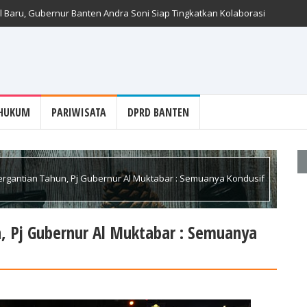
 Baru, Gubernur Banten Andra Soni Siap Tingkatkan Kolaborasi
HUKUM
PARIWISATA
DPRD BANTEN
rgantian Tahun, Pj Gubernur Al Muktabar : Semuanya Kondusif
, Pj Gubernur Al Muktabar : Semuanya